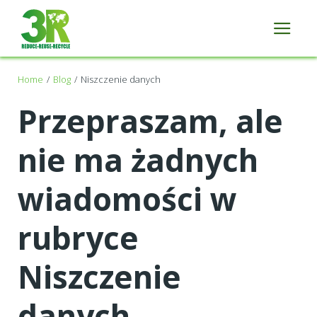
Home
Blog
Niszczenie danych
Przepraszam, ale
nie ma żadnych
wiadomości w
rubryce
Niszczenie
danych.