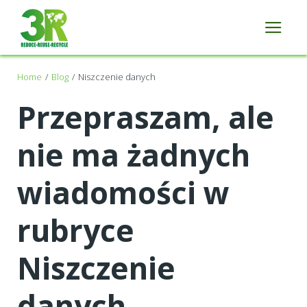
Home
Blog
Niszczenie danych
Przepraszam, ale
nie ma żadnych
wiadomości w
rubryce
Niszczenie
danych.