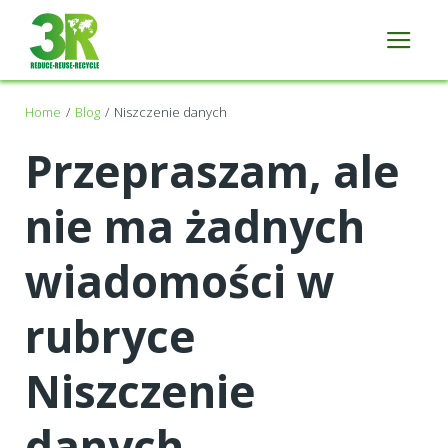
Home
Blog
Niszczenie danych
Przepraszam, ale
nie ma żadnych
wiadomości w
rubryce
Niszczenie
danych.