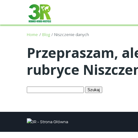
Home
Blog
Niszczenie danych
Przepraszam, al
rubryce Niszcze
Szukaj:
Twitter
Facebook
Youtube