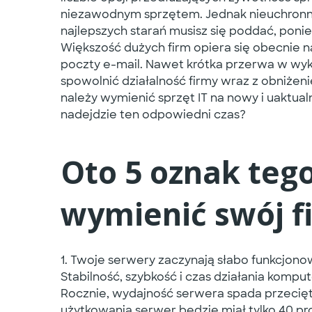
niezawodnym sprzętem. Jednak nieuchronni
najlepszych starań musisz się poddać, pon
Większość dużych firm opiera się obecnie n
poczty e-mail. Nawet krótka przerwa w wy
spowolnić działalność firmy wraz z obniżen
należy wymienić sprzęt IT na nowy i uaktual
nadejdzie ten odpowiedni czas?
Oto 5 oznak tego
wymienić swój f
1. Twoje serwery zaczynają słabo funkcjono
Stabilność, szybkość i czas działania komp
Rocznie, wydajność serwera spada przeciętni
użytkowania serwer będzie miał tylko 40 p