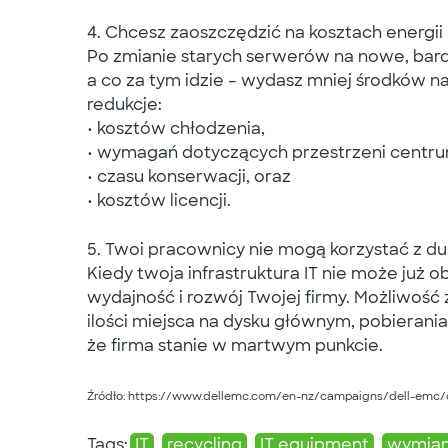
4. Chcesz zaoszczędzić na kosztach energii … 
Po zmianie starych serwerów na nowe, bard
a co za tym idzie – wydasz mniej środków na
redukcje:
• kosztów chłodzenia,
• wymagań dotyczących przestrzeni centru
• czasu konserwacji, oraz
• kosztów licencji.
5. Twoi pracownicy nie mogą korzystać z duż
Kiedy twoja infrastruktura IT nie może już 
wydajność i rozwój Twojej firmy. Możliwość 
ilości miejsca na dysku głównym, pobieran
że firma stanie w martwym punkcie.
Źródło: https://www.dellemc.com/en-nz/campaigns/dell-emc/c
Tags:
IT
recycling
IT equipment
wymia