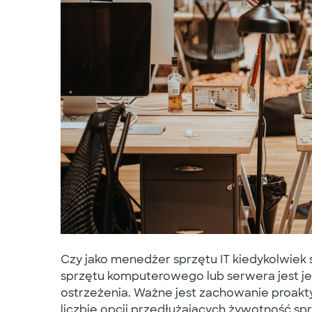
Czy jako menedżer sprzętu IT kiedykolwiek
sprzętu komputerowego lub serwera jest j
ostrzeżenia. Ważne jest zachowanie proakty
liczbie opcji przedłużających żywotność sp