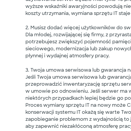
wyższe wskaźniki awaryjności powodują ni
koszty utrzymania, wymiana sprzętu IT staje 
2. Musisz dodać więcej użytkowników do swoj
Dla młodej, rozwijającej się firmy, z przyra
potrzebujesz zwiększyć pojemność pamięc
sieciowego, modernizacja lub zakup nowyc
płynnej i wydajnej atmosfery pracy.
3. Twoja umowa serwisowa lub gwarancja n
Jeśli Twoja umowa serwisowa lub gwarancja 
przeprowadzić inwentaryzację sprzętu ser
w umowie po odnowieniu. Jeśli serwer ma wię
niektórych przypadkach lepiej będzie go po
Proces wymiany sprzętu IT na nowy może Ci
konserwacji systemu IT okażą się warte Two
zapobieganie problemom z wydajnością to je
aby zapewnić niezakłóconą atmosferę pracy