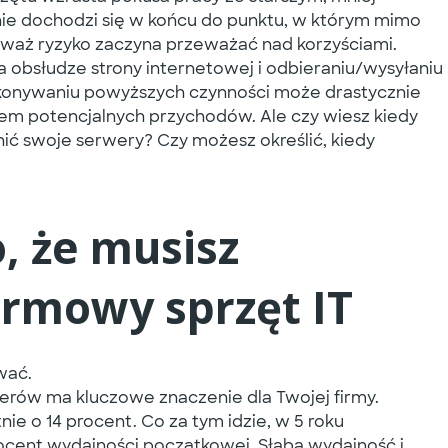
e dochodzi się w końcu do punktu, w którym mimo
ieważ ryzyko zaczyna przeważać nad korzyściami.
a obsłudze strony internetowej i odbieraniu/wysyłaniu
konywaniu powyższych czynności może drastycznie
iem potencjalnych przychodów. Ale czy wiesz kiedy
nić swoje serwery? Czy możesz określić, kiedy
, że musisz
irmowy sprzęt IT
wać.
uterów ma kluczowe znaczenie dla Twojej firmy.
e o 14 procent. Co za tym idzie, w 5 roku
rocent wydajności początkowej. Słaba wydajność i