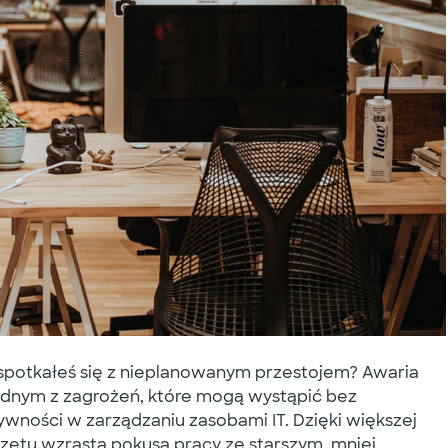
 spotkałeś się z nieplanowanym przestojem? Awaria
ednym z zagrożeń, które mogą wystąpić bez
wności w zarządzaniu zasobami IT. Dzięki większej
rzętu wzrasta pokusa pracy ze starszym, mniej