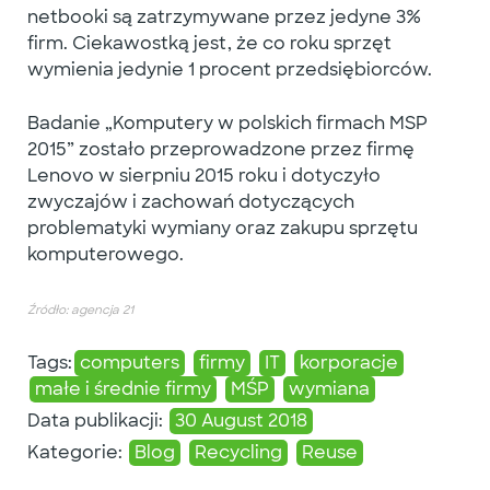
netbooki są zatrzymywane przez jedyne 3%
firm. Ciekawostką jest, że co roku sprzęt
wymienia jedynie 1 procent przedsiębiorców.
Badanie „Komputery w polskich firmach MSP
2015” zostało przeprowadzone przez firmę
Lenovo w sierpniu 2015 roku i dotyczyło
zwyczajów i zachowań dotyczących
problematyki wymiany oraz zakupu sprzętu
komputerowego.
Źródło: agencja 21
Tags:
computers
firmy
IT
korporacje
małe i średnie firmy
MŚP
wymiana
Data publikacji:
30 August 2018
Kategorie:
Blog
Recycling
Reuse