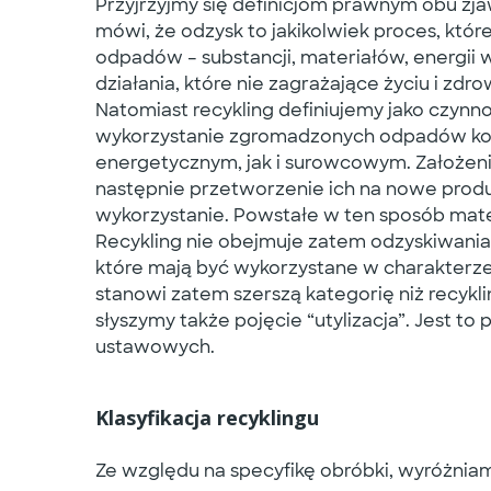
Przyjrzyjmy się definicjom prawnym obu zjaw
mówi, że odzysk to jakikolwiek proces, któr
odpadów – substancji, materiałów, energii 
działania, które nie zagrażające życiu i zdr
Natomiast recykling definiujemy jako czynno
wykorzystanie zgromadzonych odpadów kom
energetycznym, jak i surowcowym. Założeni
następnie przetworzenie ich na nowe prod
wykorzystanie. Powstałe w ten sposób mate
Recykling nie obejmuje zatem odzyskiwania
które mają być wykorzystane w charakterze 
stanowi zatem szerszą kategorię niż recykl
słyszymy także pojęcie “utylizacja”. Jest t
ustawowych.
Klasyfikacja recyklingu
Ze względu na specyfikę obróbki, wyróżniam