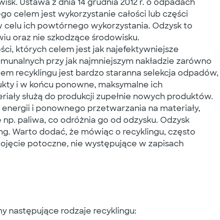
isk. Ustawa z dnia 14 grudnia 2012 r. o odpadach
ego celem jest wykorzystanie całości lub części
w celu ich powtórnego wykorzystania. Odzysk to
owiu oraz nie szkodzące środowisku.
ści, których celem jest jak najefektywniejsze
unalnych przy jak najmniejszym nakładzie zarówno
em recyklingu jest bardzo staranna selekcja odpadów,
ukty i w końcu ponowne, maksymalne ich
riały służą do produkcji zupełnie nowych produktów.
 energii i ponownego przetwarzania na materiały,
np. paliwa, co odróżnia go od odzysku. Odzysk
ing. Warto dodać, że mówiąc o recyklingu, często
o pojęcie potoczne, nie występujące w zapisach
y następujące rodzaje recyklingu: