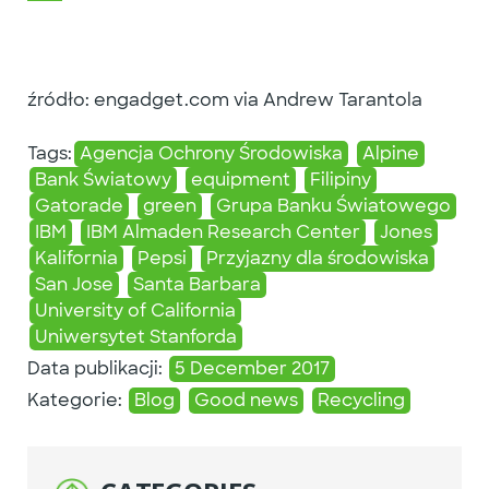
źródło: engadget.com via Andrew Tarantola
Tags:
Agencja Ochrony Środowiska
Alpine
Bank Światowy
equipment
Filipiny
Gatorade
green
Grupa Banku Światowego
IBM
IBM Almaden Research Center
Jones
Kalifornia
Pepsi
Przyjazny dla środowiska
San Jose
Santa Barbara
University of California
Uniwersytet Stanforda
Data publikacji:
5 December 2017
Kategorie:
Blog
Good news
Recycling