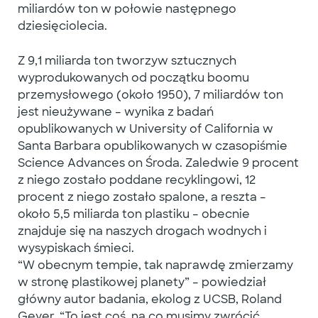
miliardów ton w połowie następnego
dziesięciolecia.
Z 9,1 miliarda ton tworzyw sztucznych
wyprodukowanych od początku boomu
przemysłowego (około 1950), 7 miliardów ton
jest nieużywane – wynika z badań
opublikowanych w University of California w
Santa Barbara opublikowanych w czasopiśmie
Science Advances on Środa. Zaledwie 9 procent
z niego zostało poddane recyklingowi, 12
procent z niego zostało spalone, a reszta –
około 5,5 miliarda ton plastiku – obecnie
znajduje się na naszych drogach wodnych i
wysypiskach śmieci.
“W obecnym tempie, tak naprawdę zmierzamy
w stronę plastikowej planety” – powiedział
główny autor badania, ekolog z UCSB, Roland
Geyer. “To jest coś, na co musimy zwrócić