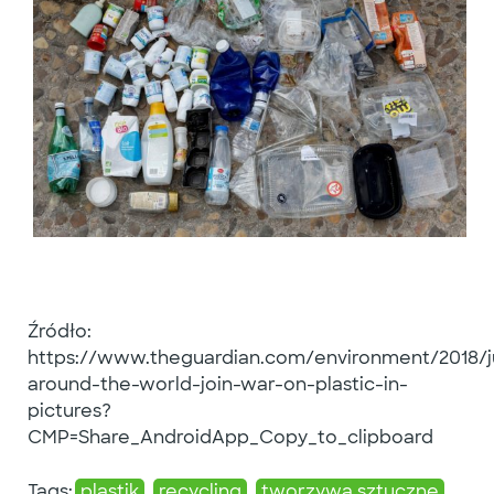
Źródło:
https://www.theguardian.com/environment/2018/ju
around-the-world-join-war-on-plastic-in-
pictures?
CMP=Share_AndroidApp_Copy_to_clipboard
Tags:
plastik
recycling
tworzywa sztuczne