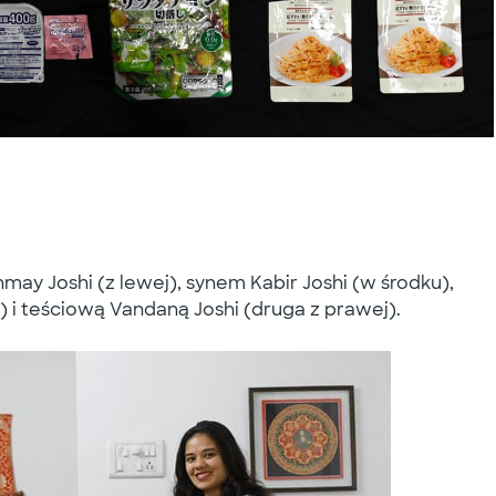
ay Joshi (z lewej), synem Kabir Joshi (w środku),
 i teściową Vandaną Joshi (druga z prawej).