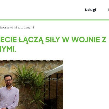
Usługi
z tworzywami sztucznymi.
ECIE ŁĄCZĄ SIŁY W WOJNIE Z
YMI.