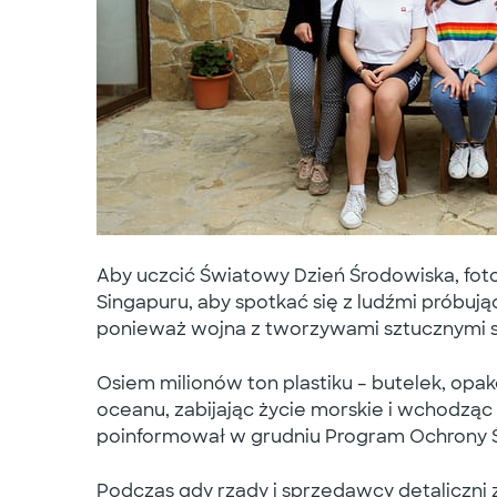
Aby uczcić Światowy Dzień Środowiska, fot
Singapuru, aby spotkać się z ludźmi próbują
ponieważ wojna z tworzywami sztucznymi s
Osiem milionów ton plastiku – butelek, opa
oceanu, zabijając życie morskie i wchodzą
poinformował w grudniu Program Ochrony 
Podczas gdy rządy i sprzedawcy detaliczni