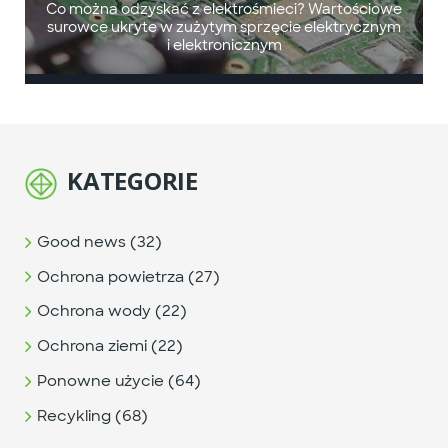
Co można odzyskać z elektrośmieci? Wartościowe
surowce ukryte w zużytym sprzęcie elektrycznym
i elektronicznym
KATEGORIE
Good news (32)
Ochrona powietrza (27)
Ochrona wody (22)
Ochrona ziemi (22)
Ponowne użycie (64)
Recykling (68)