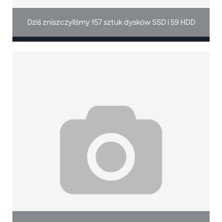
Dziś zniszczyliśmy 157 sztuk dysków SSD i 59 HDD