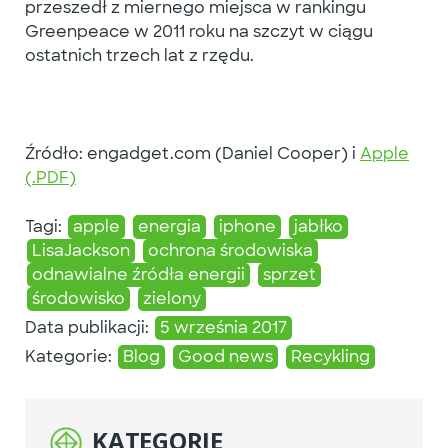
przeszedł z miernego miejsca w rankingu
Greenpeace w 2011 roku na szczyt w ciągu
ostatnich trzech lat z rzędu.
Źródło: engadget.com (Daniel Cooper) i
Apple
(.PDF)
Tagi:
apple
energia
iphone
jabłko
LisaJackson
ochrona środowiska
odnawialne źródła energii
sprzet
środowisko
zielony
Data publikacji:
5 września 2017
Kategorie:
Blog
Good news
Recykling
KATEGORIE