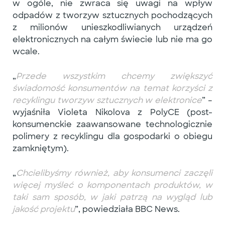
w ogóle, nie zwraca się uwagi na wpływ
odpadów z tworzyw sztucznych pochodzących
z milionów unieszkodliwianych urządzeń
elektronicznych na całym świecie lub nie ma go
wcale.
„
Przede wszystkim chcemy zwiększyć
świadomość konsumentów na temat korzyści z
recyklingu tworzyw sztucznych w elektronice
” –
wyjaśniła Violeta Nikolova z PolyCE (post-
konsumenckie zaawansowane technologicznie
polimery z recyklingu dla gospodarki o obiegu
zamkniętym).
„
Chcielibyśmy również, aby konsumenci zaczęli
więcej myśleć o komponentach produktów, w
taki sam sposób, w jaki patrzą na wygląd lub
jakość projektu
”, powiedziała BBC News.