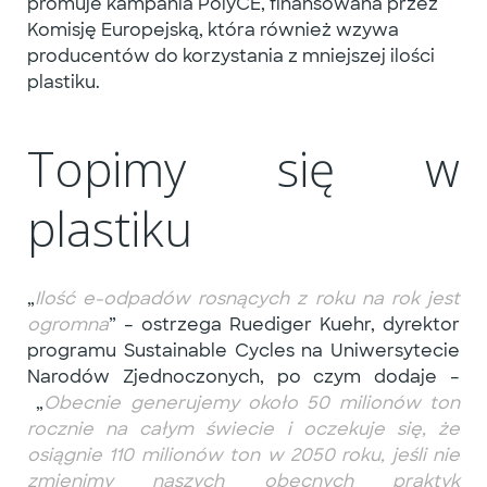
promuje kampania PolyCE, finansowana przez
Komisję Europejską, która również wzywa
producentów do korzystania z mniejszej ilości
plastiku.
Topimy się w
plastiku
„
Ilość e-odpadów rosnących z roku na rok jest
ogromna
” – ostrzega Ruediger Kuehr, dyrektor
programu Sustainable Cycles na Uniwersytecie
Narodów Zjednoczonych, po czym dodaje –
„
Obecnie generujemy około 50 milionów ton
rocznie na całym świecie i oczekuje się, że
osiągnie 110 milionów ton w 2050 roku, jeśli nie
zmienimy naszych obecnych praktyk