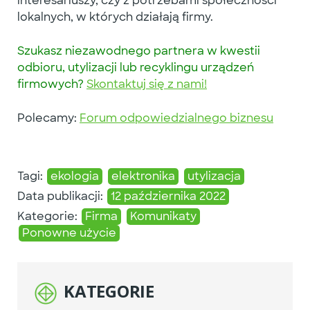
interesariuszy
, czy z potrzebami
społeczności
lokalnych
, w których działają firmy.
Szukasz
niezawodnego
partnera w kwestii
odbioru, utylizacji lub recyklingu urządzeń
firmowych?
Skontaktuj się z nami!
Polecamy:
Forum odpowiedzialnego biznesu
Tagi:
ekologia
elektronika
utylizacja
Data publikacji:
12 października 2022
Kategorie:
Firma
Komunikaty
Ponowne użycie
KATEGORIE